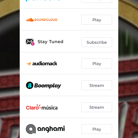
Si Te Pudiera Mentir (En Vivo)
04:11
Play
Se Fue la Pantera (En Vivo)
03:14
Los Mitotes (En Vivo)
02:59
Stay Tuned
Subscribe
Popurri de Zapatiados (En Vivo)
05:08
Lo Lindo de Ti (En Vivo)
04:00
Play
Levantate Vivoron (En Vivo)
03:24
La Mujer Que Deje (En Vivo)
02:49
Stream
Stream
Play