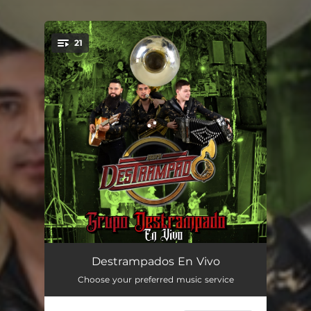
21
You're all set!
Jardín Olvidado (En Vivo)
02:23
Destrampados En Vivo
Choose your preferred music service
Chale (En Vivo)
02:51