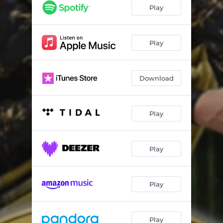
Cuando Te Acuerdes de Mi (En Vivo)
03:35
Play
Cartera Negra (En Vivo)
02:51
Besos y Cerezas (En Vivo)
03:40
Play
JGL (En Vivo)
02:31
Download
El Barranquillero (En Vivo)
03:42
El Jardinero (En Vivo)
02:35
Play
El Corrido de Chalino (En Vivo)
03:27
El Pirulino (En Vivo)
03:30
Play
El Rey de Mil Coronas (En Vivo)
02:52
Domingo 7 (En Vivo)
02:37
Play
El Venado (En Vivo)
02:42
Tu Abandono (En Vivo)
02:37
Play