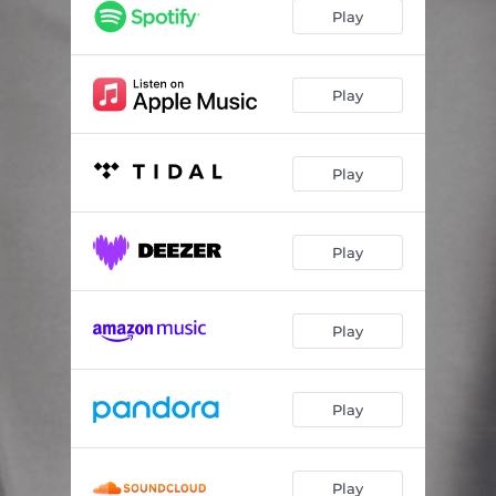
Cachondéame
03:52
Play
La Más Bonita
03:28
Reggae Love
04:37
Play
Algo
03:30
Play
Mi Corazón es Tuyo
03:07
Haciéndolo con Ganas
02:59
Play
Baby Gangsta
03:14
En Mi Mundo
03:37
Play
De Cadera
03:37
Sin Pena
02:46
Play
Tú Eres
02:43
Jaguar de Jade
02:01
Play