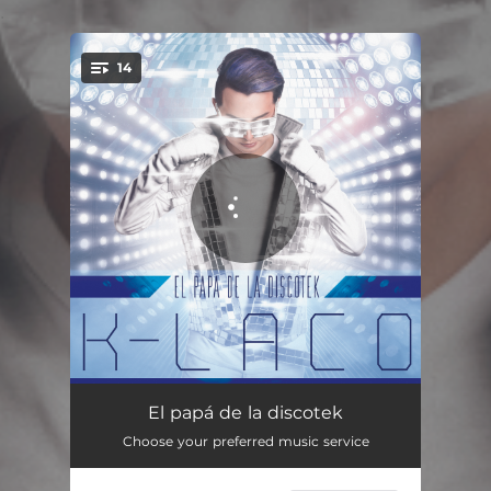
.
14
You're all set!
Pegados
03:36
El papá de la discotek
Choose your preferred music service
Reacciona
03:30