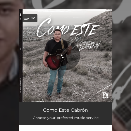
.
12
You're all set!
Como Este Cabrón
03:09
Como Este Cabrón
Choose your preferred music service
Te Sigo Amando
03:14