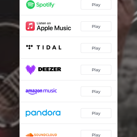
Como Me Haces Falta
04:17
Play
Suerte He Tenido
03:53
Hasta la Miel Amarga
03:43
Play
Fuera de Servicio
02:53
Play
El Vaso Derrama
03:55
Pongámonos de Acuerdo
03:13
Play
Cuando Abras los Ojos
03:00
Vamos Bien
04:00
Play
Por Que Nos Dijimos Adiós
02:56
La Muerte del Comandante
04:14
Play
Play