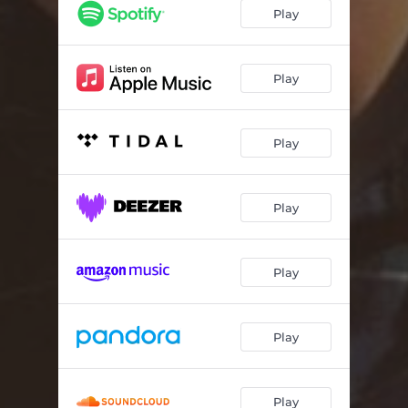
El Sierra
02:30
Play
Inventame
02:45
Lo Que Pienso
02:39
Play
No Te Apartes De Mi
03:52
Play
Popurri De Corridos / Si Me Ven / Si Fuera Facil / El H
06:44
Popurri De Cumbias / El Foco / Micaela
05:11
Play
Tolin Infante
03:03
Play
Play
Play