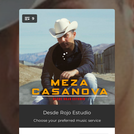
.
9
You're all set!
Costumbres
03:58
Desde Rojo Estudio
Choose your preferred music service
Corridos Pesados / Comando x / Un Suspiro / Vida Mafiosa
05:19