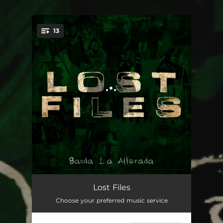
.
13
You're all set!
Me Meti En El Ruedo
02:32
Lost Files
Choose your preferred music service
El Cosalteco / La Piedra
05:08