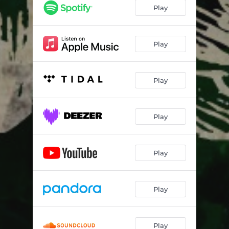
El Del Ice
03:07
Play
Mi Amor Y Mi Agonia / Canciones De Amor/Mi Enemigo El Amor
06:32
Ya Llego El Jorge
03:17
Play
JGL
02:20
Play
Enloquecido
03:04
El Molino
03:13
Play
El Carretero
02:52
En La Barra
02:39
Play
Siempre Pendientes
02:12
El Indio Enamorado
03:26
Play
Area 720
02:48
Play