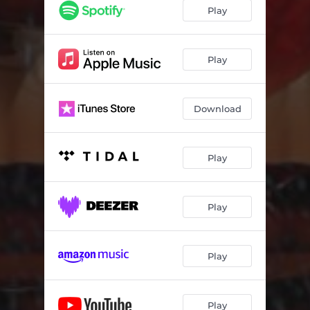
El Corral de Piedras (En Vivo)
03:04
Play
Palabras Hermosas (En Vivo)
03:30
Humilde de Abolengo (En Vivo)
03:41
Play
Las Verdades (En Vivo)
02:42
Download
Lo Que Te Amo (En Vivo)
03:48
Mentiras Bonitas (En Vivo)
03:05
Play
Muñequita Consentida (En Vivo)
03:46
Rosas (En Vivo)
03:55
Play
Tu Ingratitud (En Vivo)
03:08
Una Aventura (En Vivo)
05:00
Play
Play