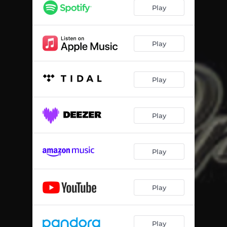
Corrido de Carlos Ruelas (En Vivo)
04:20
Play
Dicen de Mi (En Vivo)
02:56
El Búho (En Vivo)
02:35
Play
El Chico (En Vivo)
02:10
Play
El Columpio de Llanta (En Vivo)
03:56
El Corrido del Chema (En Vivo)
02:24
Play
El Gato y Sus Felinos (En Vivo)
03:50
El Jefe de las Plazas (En Vivo)
03:04
Play
El Quesito (En Vivo)
02:02
El Traje Naranja (En Vivo)
03:49
Play
Iniciales RF (En Vivo)
01:51
La Palma y Sus Cerros (En Vivo)
02:48
Play