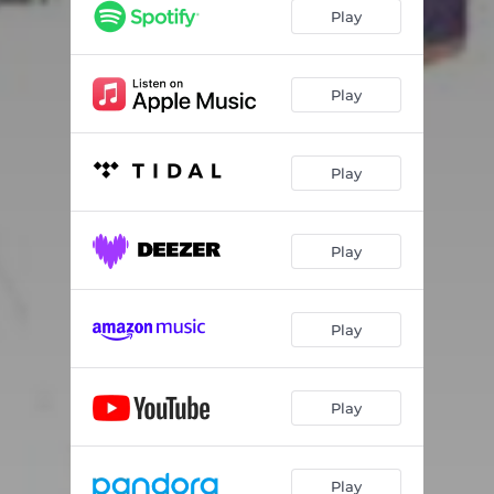
Cumbia Tempranera (En Vivo)
04:39
Play
Bailala Tomasa (En Vivo)
08:17
Amor De Pasion (En Vivo)
04:34
Play
Busco Un Amor (En Vivo)
04:55
Play
Cuando Te Vayas (En Vivo)
05:22
Cuanto Te Fuiste (En Vivo)
04:28
Play
Mariposa Traicionera (En Vivo)
04:30
Los Principios De La Mula Bronca (En Vivo)
06:20
Play
Playas De Acapulco (En Vivo)
05:09
Popurry Colombiano (En Vivo)
11:45
Play
Ya Te Vas (En Vivo)
03:20
Yaneth (En Vivo)
04:01
Play