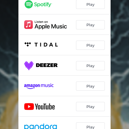
Corazon Puro
04:11
Play
En las alturas
03:07
Me levantare siempre
03:55
Play
Mi destreza
03:53
Play
No me venceran
02:44
Se mi destino
03:01
Play
Rudeza y fuerza en mi corazon
03:26
Sere tu amigo
03:19
Play
Play
Play