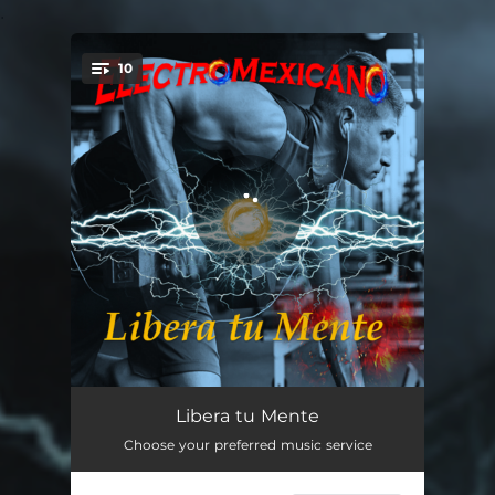
.
10
You're all set!
Al Extremo
03:34
Libera tu Mente
Choose your preferred music service
Caracter
03:23