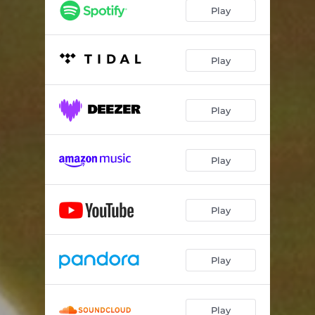
La Envidia
03:20
Play
Le Va A Gustar
04:34
No Hay Mal Que Por Bien No Venga
04:03
Play
Perdona La Broma
03:05
Play
El Carrito
04:45
El Cigarrón XXI
06:15
Play
El Costeñito
08:25
El Cura
03:40
Play
El Huizache
03:33
Play
Play