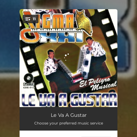
.
11
You're all set!
Historia De Un Minuto
03:06
Le Va A Gustar
Choose your preferred music service
Hermano Querido
03:44