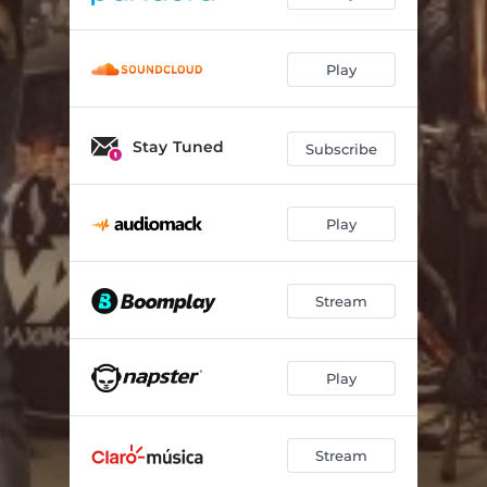
Play
Stay Tuned
Subscribe
Play
Stream
Play
Stream