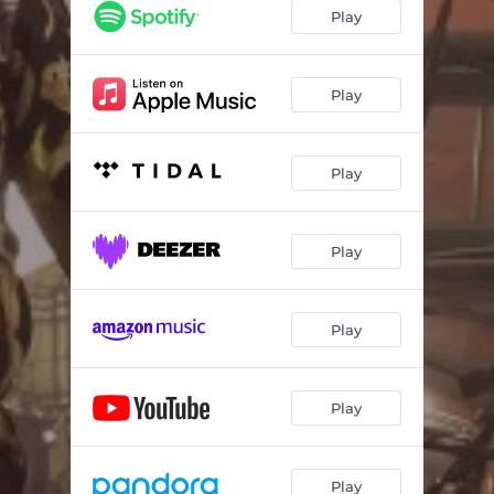
Play
Play
Play
Play
Play
Play
Play