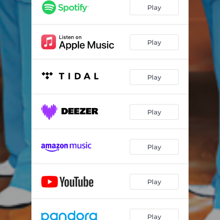
Cielo
02:49
Play
No Por Que Se Muera Un Chivo
04:41
El Hoyito
03:03
Play
El Preso de Nuevo Leon
02:47
Play
Cantina De Mi Barrio
02:15
La Que Se Fue
02:22
Play
Mi Burrito
02:51
Mujer de Cantina
02:54
Play
Munequita
02:52
Ni Dada La Quiero
02:37
Play
Pero Que Pasara
02:38
Obdulio
04:23
Play