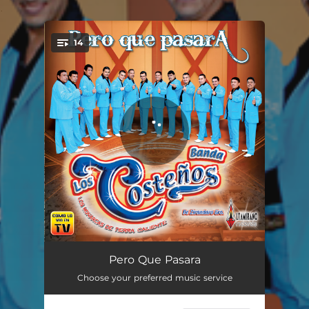
.
14
You're all set!
Baraja de Oro
03:10
Pero Que Pasara
Choose your preferred music service
Carga Blanca
03:51