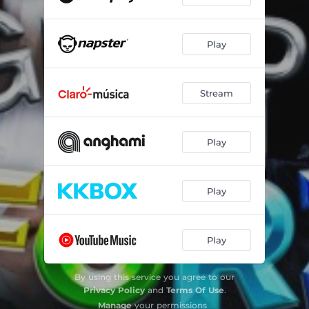
Diséñame
03:33
Play
El Ayudante
02:32
De Pies a Cabeza
03:11
Stream
Me Sacaron del Tenampa
02:17
De la Tierra al Cielo
02:39
Play
El Desconocido
02:23
Play
Play
By using this service you agree to our
Privacy Policy
and
Terms Of Use
.
Manage
your permissions