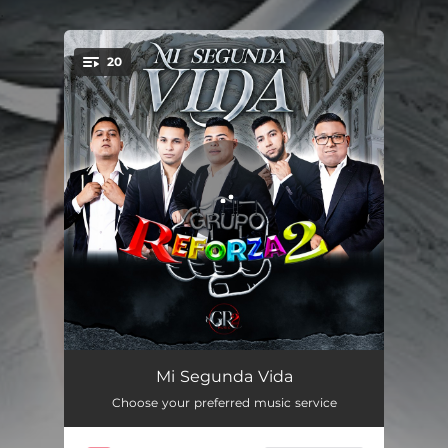
.
20
You're all set!
La Línea Directa
02:45
Mi Segunda Vida
Choose your preferred music service
Señorita Violencia
03:39