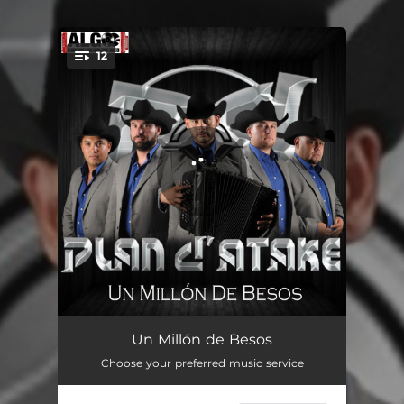
.
12
You're all set!
Un Millón de Besos
03:23
Un Millón de Besos
Choose your preferred music service
Cuanto Vales Ahora
02:37