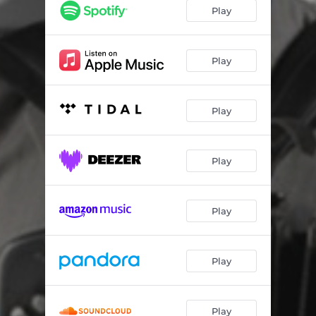
No Discutamos
03:46
Play
Cada Vez Que Te Recuerdo
03:58
Linda Chaparrita
03:17
Play
Que Vergüenza Me Da
03:23
Play
La Calma
03:14
Perdón Por Tus Lágrimas
03:22
Play
El de la Baja
03:10
Tonto Loco
02:57
Play
Mi Interior
03:11
Mi Chaparrita
02:47
Play
Play